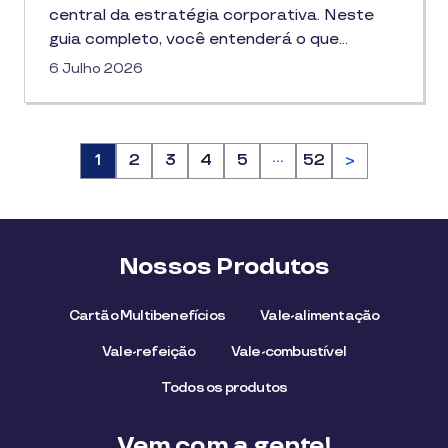
central da estratégia corporativa. Neste
guia completo, você entenderá o que…
6 Julho 2026
…
Página
1
Página
2
Página
3
Página
4
Página
5
Página
52
>
Nossos Produtos
Cartão Multibenefícios
Vale-alimentação
Vale-refeição
Vale-combustível
Todos os produtos
Vem com a gente!