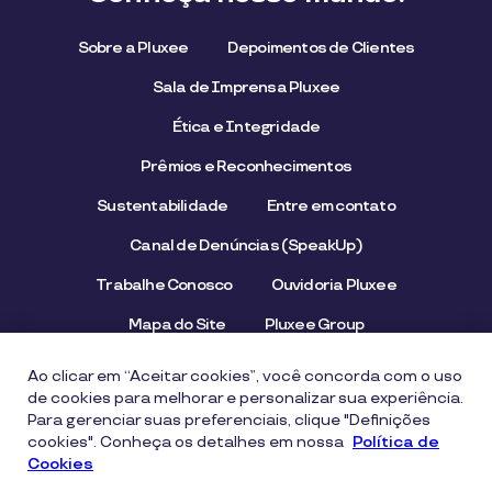
Sobre a Pluxee
Depoimentos de Clientes
Sala de Imprensa Pluxee
Ética e Integridade
Prêmios e Reconhecimentos
Sustentabilidade
Entre em contato
Canal de Denúncias (SpeakUp)
Trabalhe Conosco
Ouvidoria Pluxee
Mapa do Site
Pluxee Group
Emissor/Credenciador Pluxee
STOP Hunger
Ao clicar em “Aceitar cookies”, você concorda com o uso
de cookies para melhorar e personalizar sua experiência.
Para gerenciar suas preferenciais, clique "Definições
cookies". Conheça os detalhes em nossa
Aviso de Privacidade
Termos de uso
Política de
Cookies
Política de Cookies