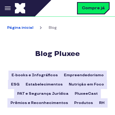
Pular para o conteúdo principal
B
Compre já
Bus
Página inicial
Blog
Blog Pluxee
E-books e Infográficos
Empreendedorismo
ESG
Estabelecimentos
Nutrição em Foco
PAT e Segurança Jurídica
PluxeeCast
Prêmios e Reconhecimentos
Produtos
RH