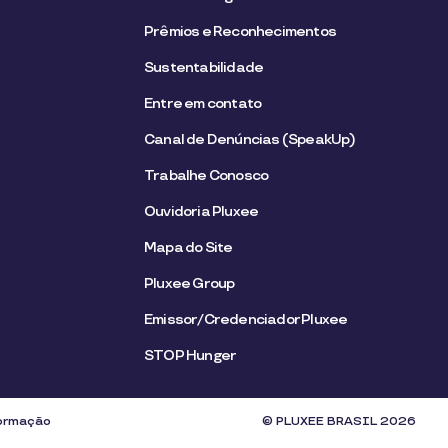
Prêmios e Reconhecimentos
Sustentabilidade
Entre em contato
Canal de Denúncias (SpeakUp)
Trabalhe Conosco
Ouvidoria Pluxee
Mapa do Site
Pluxee Group
Emissor/Credenciador Pluxee
STOP Hunger
formação
© PLUXEE BRASIL 2026