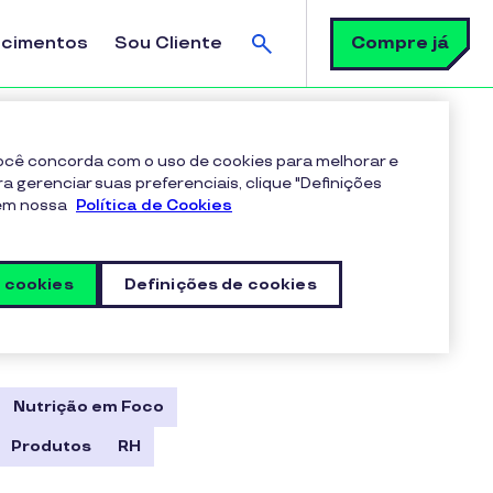
Busca
Compre já
ecimentos
Sou Cliente
 você concorda com o uso de cookies para melhorar e
ra gerenciar suas preferenciais, clique "Definições
 em nossa
Política de Cookies
s cookies
Definições de cookies
Nutrição em Foco
Produtos
RH