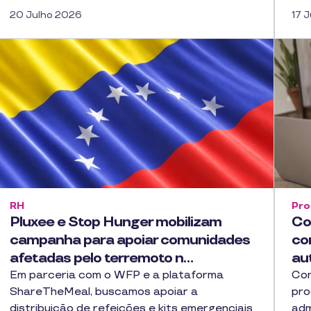
20 Julho 2026
17 
RH
Pro
Pluxee e Stop Hunger mobilizam
Co
campanha para apoiar comunidades
co
afetadas pelo terremoto n…
au
Em parceria com o WFP e a plataforma
Con
ShareTheMeal, buscamos apoiar a
pro
distribuição de refeições e kits emergenciais
adm