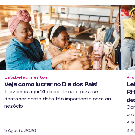
Estabelecimentos
Pro
Veja como lucrar no Dia dos Pais!
Lei
RH
Trazemos aqui 14 dicas de ouro para se
destacar nesta data tão importante para os
de
negócio
Con
ent
vej
5 Agosto 2026
3 A