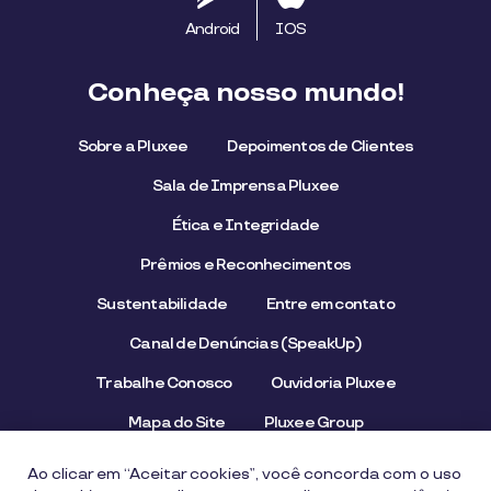
Android
IOS
Conheça nosso mundo!
Sobre a Pluxee
Depoimentos de Clientes
Sala de Imprensa Pluxee
Ética e Integridade
Prêmios e Reconhecimentos
Sustentabilidade
Entre em contato
Canal de Denúncias (SpeakUp)
Trabalhe Conosco
Ouvidoria Pluxee
Mapa do Site
Pluxee Group
Emissor/Credenciador Pluxee
STOP Hunger
Ao clicar em “Aceitar cookies”, você concorda com o uso