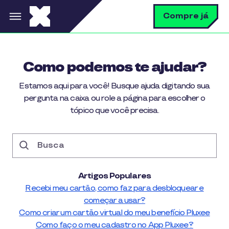
Pular para o conteúdo principal
B
Compre já
Como podemos te ajudar?
Estamos aqui para você! Busque ajuda digitando sua
pergunta na caixa ou role a página para escolher o
tópico que você precisa.
Busca
Artigos Populares
Recebi meu cartão, como faz para desbloquear e
começar a usar?
Como criar um cartão virtual do meu benefício Pluxee
Como faço o meu cadastro no App Pluxee?