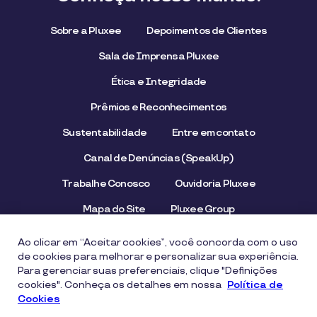
Sobre a Pluxee
Depoimentos de Clientes
Sala de Imprensa Pluxee
Ética e Integridade
Prêmios e Reconhecimentos
Sustentabilidade
Entre em contato
Canal de Denúncias (SpeakUp)
Trabalhe Conosco
Ouvidoria Pluxee
Mapa do Site
Pluxee Group
Emissor/Credenciador Pluxee
STOP Hunger
Ao clicar em “Aceitar cookies”, você concorda com o uso
de cookies para melhorar e personalizar sua experiência.
Para gerenciar suas preferenciais, clique "Definições
cookies". Conheça os detalhes em nossa
Aviso de Privacidade
Termos de uso
Política de
Cookies
Política de Cookies