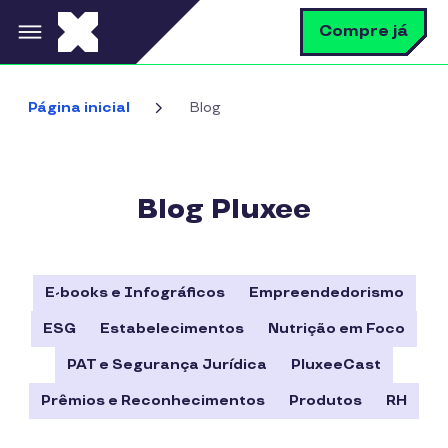
Pular para o conteúdo principal
B
Compre já
Bus
Página inicial
Blog
Blog Pluxee
E-books e Infográficos
Empreendedorismo
ESG
Estabelecimentos
Nutrição em Foco
PAT e Segurança Jurídica
PluxeeCast
Prêmios e Reconhecimentos
Produtos
RH