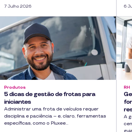
7 Julho 2026
6 J
Produtos
RH
5 dicas de gestão de frotas para
Ge
iniciantes
fo
re
Administrar uma frota de veículos requer
disciplina e paciência – e, claro, ferramentas
A g
específicas, como o Pluxee…
cen
gui