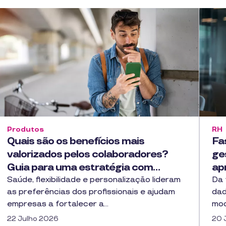
Produtos
RH
Quais são os benefícios mais
Fa
valorizados pelos colaboradores?
ge
Guia para uma estratégia com…
ap
Saúde, flexibilidade e personalização lideram
Da 
as preferências dos profissionais e ajudam
dad
empresas a fortalecer a…
mod
22 Julho 2026
20 