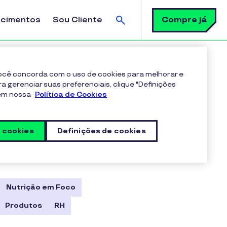
Busca
Compre já
ecimentos
Sou Cliente
Busca
 você concorda com o uso de cookies para melhorar e
ra gerenciar suas preferenciais, clique "Definições
 em nossa
Política de Cookies
s cookies
Definições de cookies
Nutrição em Foco
Produtos
RH