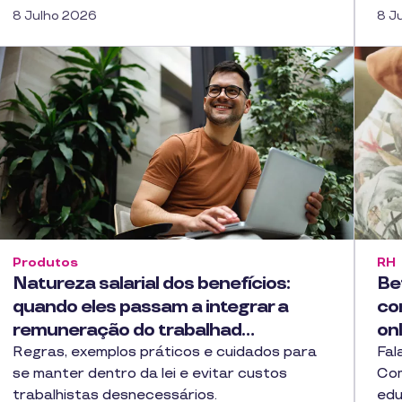
8 Julho 2026
8 J
Produtos
RH
Natureza salarial dos benefícios:
Be
quando eles passam a integrar a
co
remuneração do trabalhad…
onl
Regras, exemplos práticos e cuidados para
Fal
se manter dentro da lei e evitar custos
Com
trabalhistas desnecessários.
edu