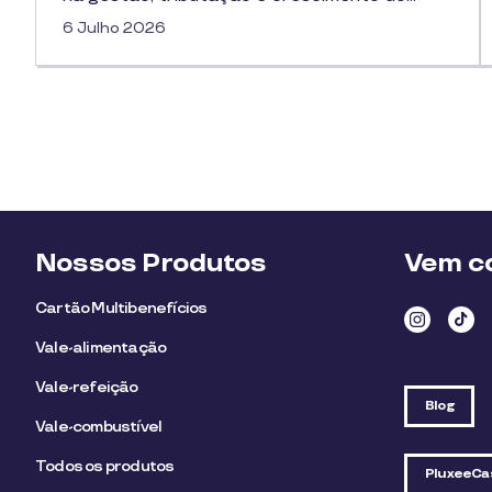
6 Julho 2026
Nossos Produtos
Vem co
Cartão Multibenefícios
Vale-alimentação
Vale-refeição
Blog
Vale-combustível
Todos os produtos
PluxeeCa