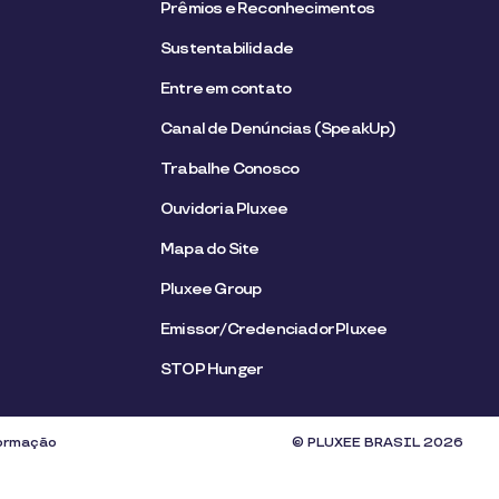
Prêmios e Reconhecimentos
Sustentabilidade
Entre em contato
Canal de Denúncias (SpeakUp)
Trabalhe Conosco
Ouvidoria Pluxee
Mapa do Site
Pluxee Group
Emissor/Credenciador Pluxee
STOP Hunger
formação
© PLUXEE BRASIL 2026