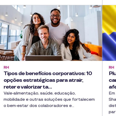
RH
RH
Tipos de benefícios corporativos: 10
Pl
opções estratégicas para atrair,
ca
reter e valorizar ta…
af
Vale-alimentação, saúde, educação,
Em 
mobilidade e outras soluções que fortalecem
Sha
o bem-estar dos colaboradores e…
dis
par