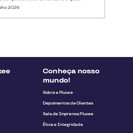
ulho 2026
xee
Conheça nosso
mundo!
Sobre a Pluxee
Depoimentos de Clientes
Sala de Imprensa Pluxee
Ética e Integridade