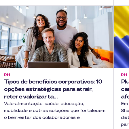
RH
RH
Tipos de benefícios corporativos: 10
Pl
opções estratégicas para atrair,
ca
reter e valorizar ta…
af
Vale-alimentação, saúde, educação,
Em 
mobilidade e outras soluções que fortalecem
Sha
o bem-estar dos colaboradores e…
dis
par