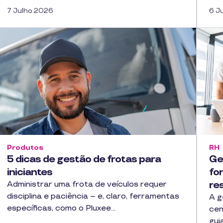
7 Julho 2026
6 J
Produtos
RH
5 dicas de gestão de frotas para
Ge
iniciantes
fo
re
Administrar uma frota de veículos requer
disciplina e paciência – e, claro, ferramentas
A g
específicas, como o Pluxee…
cen
gui