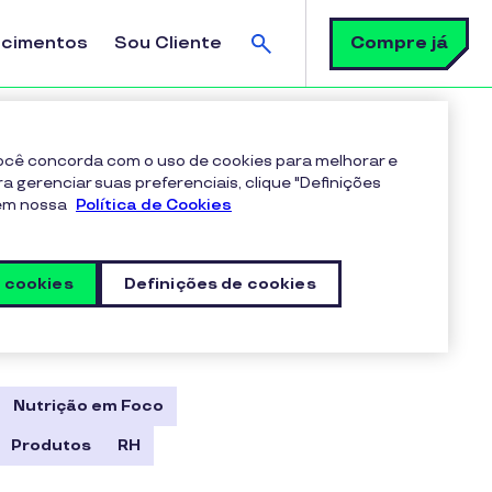
Busca
Compre já
ecimentos
Sou Cliente
Busca
 você concorda com o uso de cookies para melhorar e
ra gerenciar suas preferenciais, clique "Definições
 em nossa
Política de Cookies
s cookies
Definições de cookies
Nutrição em Foco
Produtos
RH