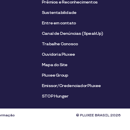
Prêmios e Reconhecimentos
Sustentabilidade
Entre em contato
Canal de Denúncias (SpeakUp)
Trabalhe Conosco
Ouvidoria Pluxee
Mapa do Site
Pluxee Group
Emissor/Credenciador Pluxee
STOP Hunger
formação
© PLUXEE BRASIL 2026