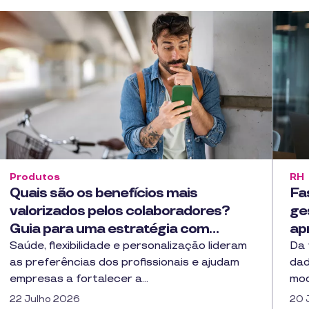
Produtos
RH
Quais são os benefícios mais
Fa
valorizados pelos colaboradores?
ge
Guia para uma estratégia com…
ap
Saúde, flexibilidade e personalização lideram
Da 
as preferências dos profissionais e ajudam
dad
empresas a fortalecer a…
mod
22 Julho 2026
20 