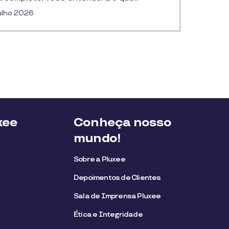
ulho 2026
xee
Conheça nosso
mundo!
Sobre a Pluxee
Depoimentos de Clientes
Sala de Imprensa Pluxee
Ética e Integridade