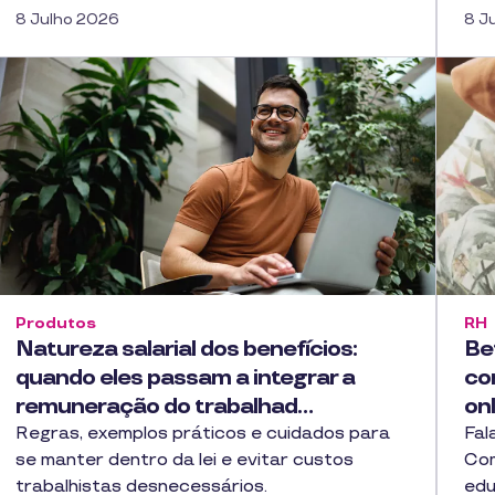
8 Julho 2026
8 J
Produtos
RH
Natureza salarial dos benefícios:
Be
quando eles passam a integrar a
co
remuneração do trabalhad…
onl
Regras, exemplos práticos e cuidados para
Fal
se manter dentro da lei e evitar custos
Com
trabalhistas desnecessários.
edu