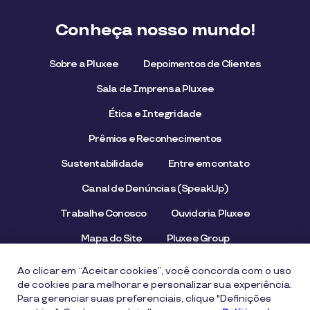
Conheça nosso mundo!
Sobre a Pluxee
Depoimentos de Clientes
Sala de Imprensa Pluxee
Ética e Integridade
Prêmios e Reconhecimentos
Sustentabilidade
Entre em contato
Canal de Denúncias (SpeakUp)
Trabalhe Conosco
Ouvidoria Pluxee
Mapa do Site
Pluxee Group
Emissor/Credenciador Pluxee
STOP Hunger
Ao clicar em “Aceitar cookies”, você concorda com o uso
de cookies para melhorar e personalizar sua experiência.
Para gerenciar suas preferenciais, clique "Definições