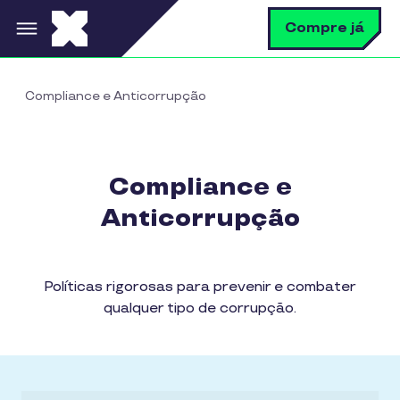
Pular para o conteúdo principal
B
Compre já
Compliance e Anticorrupção
Compliance e
Anticorrupção
Políticas rigorosas para prevenir e combater
qualquer tipo de corrupção.