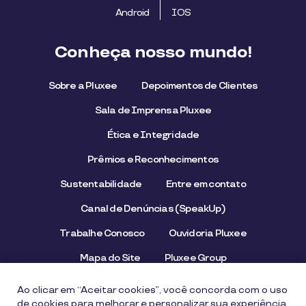
Android
IOS
Conheça nosso mundo!
Sobre a Pluxee
Depoimentos de Clientes
Sala de Imprensa Pluxee
Ética e Integridade
Prêmios e Reconhecimentos
Sustentabilidade
Entre em contato
Canal de Denúncias (SpeakUp)
Trabalhe Conosco
Ouvidoria Pluxee
Mapa do Site
Pluxee Group
Emissor/Credenciador Pluxee
STOP Hunger
Ao clicar em “Aceitar cookies”, você concorda com o uso
de cookies para melhorar e personalizar sua experiência.