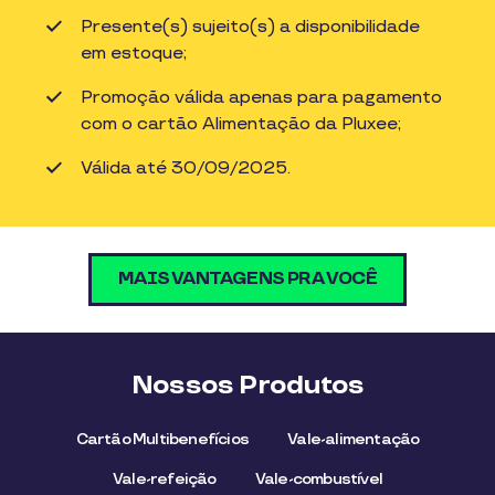
Presente(s) sujeito(s) a disponibilidade
em estoque;
Promoção válida apenas para pagamento
com o cartão Alimentação da Pluxee;
Válida até 30/09/2025.
MAIS VANTAGENS PRA VOCÊ
Nossos Produtos
Cartão Multibenefícios
Vale-alimentação
Vale-refeição
Vale-combustível