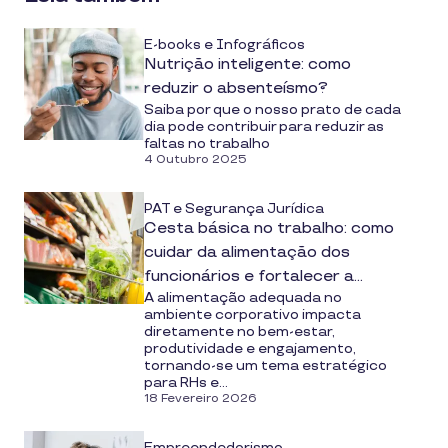
E-books e Infográficos
Nutrição inteligente: como
reduzir o absenteísmo?
Saiba por que o nosso prato de cada
dia pode contribuir para reduzir as
faltas no trabalho
4 Outubro 2025
PAT e Segurança Jurídica
Cesta básica no trabalho: como
cuidar da alimentação dos
funcionários e fortalecer a
A alimentação adequada no
gestão de pessoas
ambiente corporativo impacta
diretamente no bem-estar,
produtividade e engajamento,
tornando-se um tema estratégico
para RHs e...
18 Fevereiro 2026
Empreendedorismo