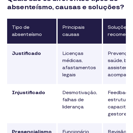
absenteísmo, causas e soluções?
Tipo de
Principais
Soluções
absenteísmo
causas
recomend
Justificado
Licenças
Prevenção
médicas,
saúde, ben
afastamentos
assistencia
legais
acompanh
Injustificado
Desmotivação,
Feedback
falhas de
estruturad
liderança
capacitaç
gestores
Presencialismo
Funcionário
Revisão d