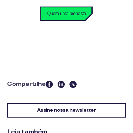
Compartilhe
this
article
on
Assine nossa newsletter
social
media
Leia também