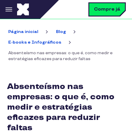
Pular para o conteúdo principal
B
Compre já
Página inicial
Blog
E-books e Infográficos
Absenteísmo nas empresas: o que é, como medir e
estratégias eficazes para reduzir faltas
Absenteísmo nas
empresas: o que é, como
medir e estratégias
eficazes para reduzir
faltas