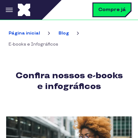
Pular para o conteúdo principal
B
Compre já
Página inicial
Blog
E-books e Infográficos
Confira nossos e-books
e infográficos