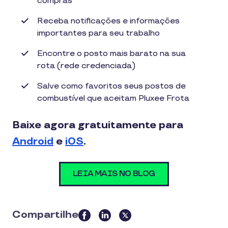
compras
Receba notificações e informações
importantes para seu trabalho
Encontre o posto mais barato na sua
rota (rede credenciada)
Salve como favoritos seus postos de
combustível que aceitam Pluxee Frota
Baixe agora gratuitamente para
Android
e
iOS
.
LEIA MAIS NO BLOG
Compartilhe
this