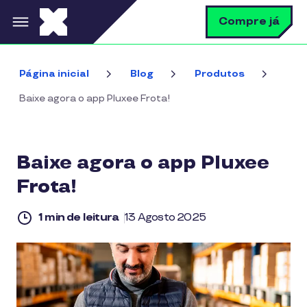
Pular para o conteúdo principal
B
Compre já
Página inicial
Blog
Produtos
Baixe agora o app Pluxee Frota!
Baixe agora o app Pluxee
Frota!
1 min de leitura
13 Agosto 2025