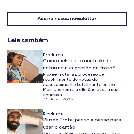
article
on
Assine nossa newsletter
social
media
Leia também
Produtos
Como melhorar o controle de
notas na sua gestão de frota?
Pluxee Frota faz processo de
recolhimento de notas de
abastecimento totalmente online.
Mais economia e eficiência para sua
empresa.
30 Junho 2023
Produtos
Pluxee Frota: passo a passo para
usar o cartão
Tire suas dúvidas sobre como utilizar