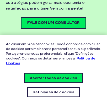
estratégias podem gerar mais economia e
satisfação para o time. Vem com a gente!
FALE COM UM CONSULTOR
Ao clicar em “Aceitar cookies”, você concorda com o uso
Nossos Produtos
de cookies para melhorar e personalizar sua experiência.
Para gerenciar suas preferenciais, clique "Definições
cookies". Conheça os detalhes em nossa
Política de
Cartão Multibenefícios
Vale-alimentação
Cookies
Vale-refeição
Vale-combustível
Aceitar todos os cookies
Todos os produtos
Vem com a gente!
Definições de cookies