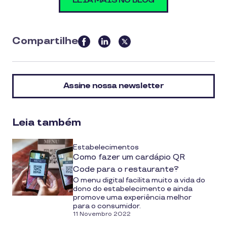
LEIA MAIS NO BLOG
Compartilhe
this
article
on
Assine nossa newsletter
social
media
Leia também
Estabelecimentos
Como fazer um cardápio QR
Code para o restaurante?
O menu digital facilita muito a vida do
dono do estabelecimento e ainda
promove uma experiência melhor
para o consumidor.
11 Novembro 2022