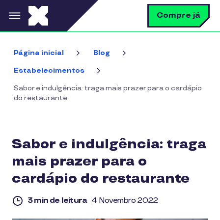
Pular para o conteúdo principal
B
Compre já
Página inicial
Blog
Estabelecimentos
Sabor e indulgência: traga mais prazer para o cardápio
do restaurante
Sabor e indulgência: traga
mais prazer para o
cardápio do restaurante
3 min de leitura
4 Novembro 2022