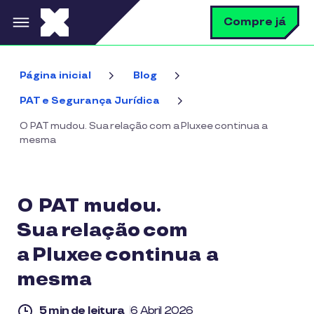
Pular para o conteúdo principal
B
Compre já
Página inicial
Blog
PAT e Segurança Jurídica
O PAT mudou. Sua relação com a Pluxee continua a
mesma
O PAT mudou.
Sua relação com
a Pluxee continua a
mesma
5 min de leitura
6 Abril 2026