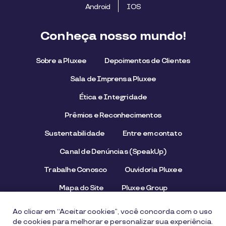
Android
IOS
Conheça nosso mundo!
Sobre a Pluxee
Depoimentos de Clientes
Sala de Imprensa Pluxee
Ética e Integridade
Prêmios e Reconhecimentos
Sustentabilidade
Entre em contato
Canal de Denúncias (SpeakUp)
Trabalhe Conosco
Ouvidoria Pluxee
Mapa do Site
Pluxee Group
Emissor/Credenciador Pluxee
STOP Hunger
Ao clicar em “Aceitar cookies”, você concorda com o uso
de cookies para melhorar e personalizar sua experiência.