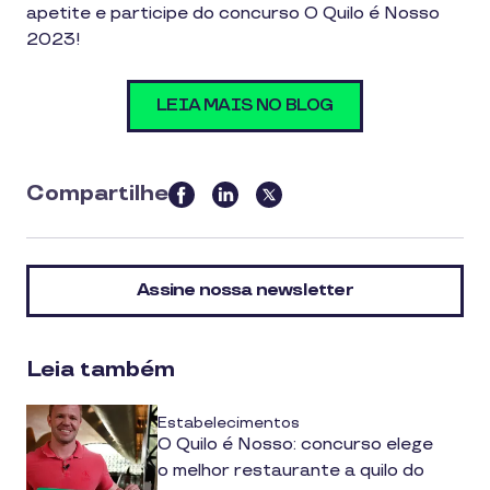
apetite e participe do concurso O Quilo é Nosso
2023!
LEIA MAIS NO BLOG
Compartilhe
this
article
on
Assine nossa newsletter
social
media
Leia também
Estabelecimentos
O Quilo é Nosso: concurso elege
o melhor restaurante a quilo do