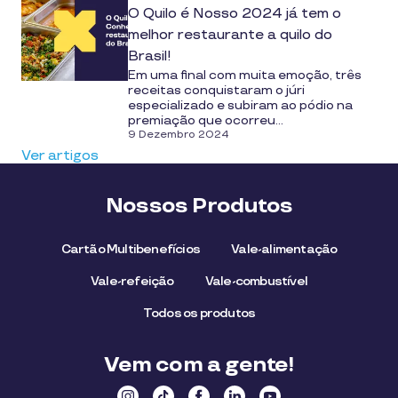
O Quilo é Nosso 2024 já tem o
melhor restaurante a quilo do
Brasil!
Em uma final com muita emoção, três
receitas conquistaram o júri
especializado e subiram ao pódio na
premiação que ocorreu...
9 Dezembro 2024
Ver artigos
Nossos Produtos
Cartão Multibenefícios
Vale-alimentação
Vale-refeição
Vale-combustível
Todos os produtos
Vem com a gente!