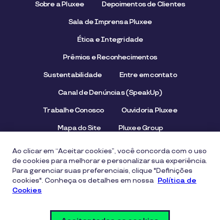
Sobre a Pluxee
Depoimentos de Clientes
Sala de Imprensa Pluxee
Ética e Integridade
Prêmios e Reconhecimentos
Sustentabilidade
Entre em contato
Canal de Denúncias (SpeakUp)
Trabalhe Conosco
Ouvidoria Pluxee
Mapa do Site
Pluxee Group
Emissor/Credenciador Pluxee
STOP Hunger
Ao clicar em “Aceitar cookies”, você concorda com o uso
de cookies para melhorar e personalizar sua experiência.
Para gerenciar suas preferenciais, clique "Definições
cookies". Conheça os detalhes em nossa
Aviso de Privacidade
Termos de uso
Política de
Cookies
Política de Cookies
Segurança Digital e Prevenção a Fraudes