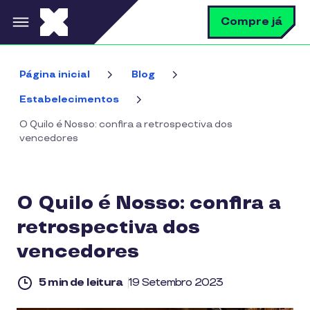
Pular para o conteúdo principal
B
Compre já
Página inicial
Blog
Estabelecimentos
O Quilo é Nosso: confira a retrospectiva dos
vencedores
O Quilo é Nosso: confira a
retrospectiva dos
vencedores
5 min de leitura
19 Setembro 2023