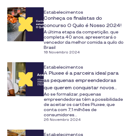
Estabelecimentos
Conheça os finalistas do
concurso O Quilo é Nosso 2024!
A última etapa da competição, que
completa 40 anos, apresentará o
vencedor da melhor comida a quilo do
Brasil
18 Novembro 2024
Estabelecimentos
A Pluxee é a parceira ideal para
as pequenas empreendedoras
que querem conquistar novos
Ao se formalizar, pequenas
clientes e impulsionar as vendas
empreendedoras têm a possibilidade
de aceitar os cartões Pluxee, que
conta com 7,1 milhões de
consumidores...
26 Novembro 2024
Estabelecimentos