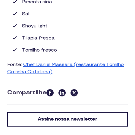
Pimenta síria
Sal
Shoyu light
Tilápia fresca
Tomilho fresco
Fonte:
Chef Daniel Massara (restaurante Tomilho
Cozinha Cotidiana)
Compartilhe
this
article
on
Assine nossa newsletter
social
media