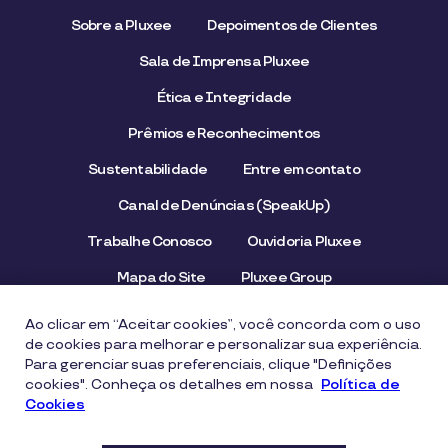
Sobre a Pluxee
Depoimentos de Clientes
Sala de Imprensa Pluxee
Ética e Integridade
Prêmios e Reconhecimentos
Sustentabilidade
Entre em contato
Canal de Denúncias (SpeakUp)
Trabalhe Conosco
Ouvidoria Pluxee
Mapa do Site
Pluxee Group
Emissor/Credenciador Pluxee
STOP Hunger
Ao clicar em “Aceitar cookies”, você concorda com o uso
de cookies para melhorar e personalizar sua experiência.
Para gerenciar suas preferenciais, clique "Definições
cookies". Conheça os detalhes em nossa
Aviso de Privacidade
Termos de uso
Política de
Cookies
Política de Cookies
Segurança Digital e Prevenção a Fraudes