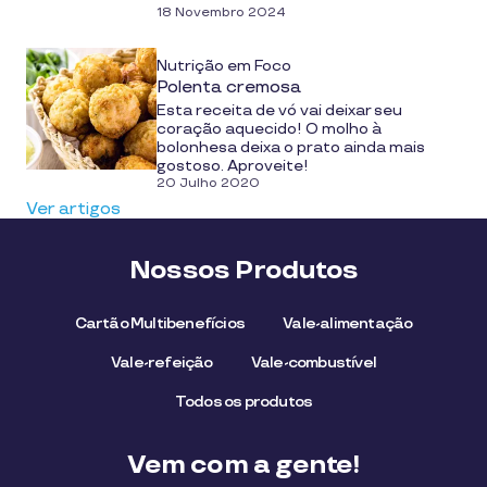
18 Novembro 2024
Nutrição em Foco
Polenta cremosa
Esta receita de vó vai deixar seu
coração aquecido! O molho à
bolonhesa deixa o prato ainda mais
gostoso. Aproveite!
20 Julho 2020
Ver artigos
Nossos Produtos
Cartão Multibenefícios
Vale-alimentação
Vale-refeição
Vale-combustível
Todos os produtos
Vem com a gente!