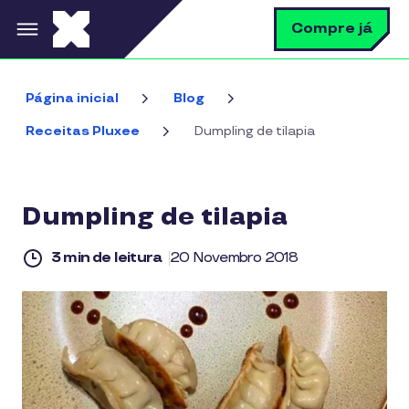
Pular para o conteúdo principal
B
Compre já
Página inicial
Blog
Receitas Pluxee
Dumpling de tilapia
Dumpling de tilapia
3 min de leitura
20 Novembro 2018