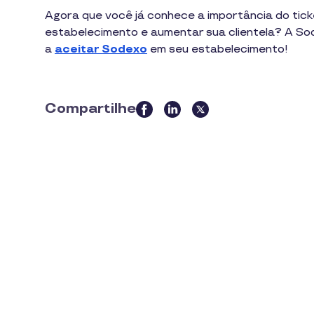
Agora que você já conhece a importância do tick
estabelecimento e aumentar sua clientela? A So
a
aceitar Sodexo
em seu estabelecimento!
Compartilhe
this
article
on
social
media