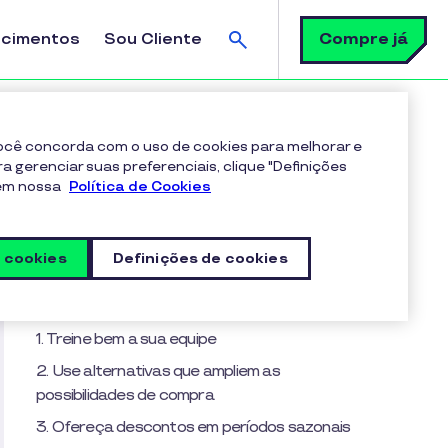
Busca
Compre já
ecimentos
Sou Cliente
 você concorda com o uso de cookies para melhorar e
ra gerenciar suas preferenciais, clique "Definições
 em nossa
Política de Cookies
Sumário
O que é ticket médio?
s cookies
Definições de cookies
Como calcular o ticket médio?
Como aumentar seu ticket médio e faturar mais?
1. Treine bem a sua equipe
2. Use alternativas que ampliem as
possibilidades de compra
3. Ofereça descontos em períodos sazonais