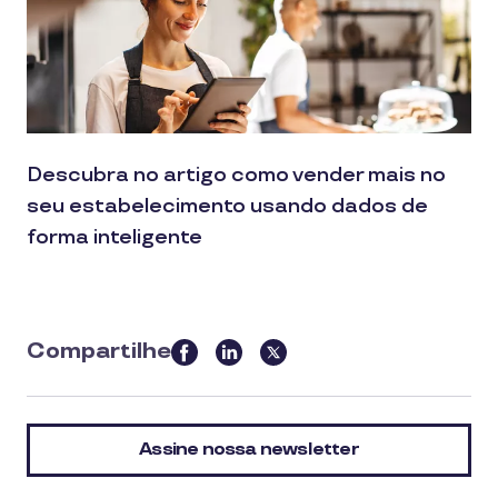
Descubra no artigo como vender mais no
seu estabelecimento usando dados de
forma inteligente
Compartilhe
this
article
on
Assine nossa newsletter
social
media