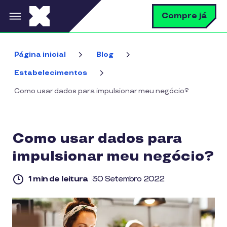
Pular para o conteúdo principal
B
Compre já
Página inicial
Blog
Estabelecimentos
Como usar dados para impulsionar meu negócio?
Como usar dados para
impulsionar meu negócio?
1 min de leitura
30 Setembro 2022