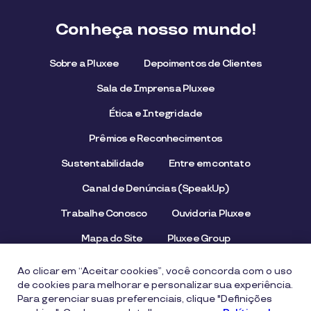
Conheça nosso mundo!
Sobre a Pluxee
Depoimentos de Clientes
Sala de Imprensa Pluxee
Ética e Integridade
Prêmios e Reconhecimentos
Sustentabilidade
Entre em contato
Canal de Denúncias (SpeakUp)
Trabalhe Conosco
Ouvidoria Pluxee
Mapa do Site
Pluxee Group
Emissor/Credenciador Pluxee
STOP Hunger
Ao clicar em “Aceitar cookies”, você concorda com o uso
de cookies para melhorar e personalizar sua experiência.
Para gerenciar suas preferenciais, clique "Definições