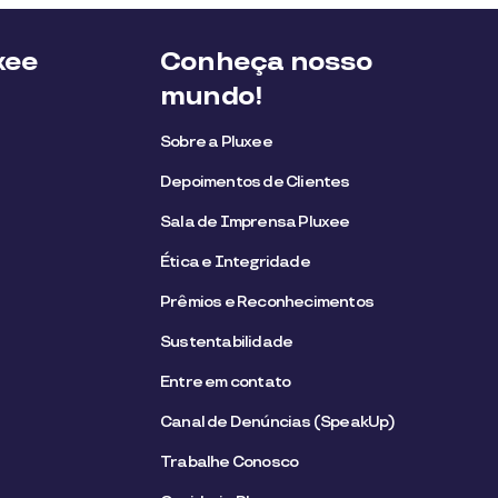
xee
Conheça nosso
mundo!
Sobre a Pluxee
Depoimentos de Clientes
Sala de Imprensa Pluxee
Ética e Integridade
Prêmios e Reconhecimentos
Sustentabilidade
Entre em contato
Canal de Denúncias (SpeakUp)
Trabalhe Conosco