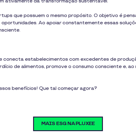
em ativamente da transformação sustentável.
rtups que possuem o mesmo propósito. O objetivo é pensa
s oportunidades. Ao apoiar constantemente essas soluç
nsciente.
que conecta estabelecimentos com excedentes de produçã
erdício de alimentos, promove o consumo consciente e, ao
ssos benefícios! Que tal começar agora?
MAIS ESG NA PLUXEE