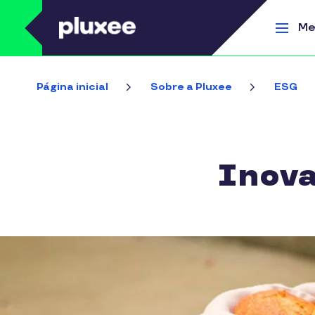
Pular para o conteúdo principal
Me
Página inicial
Sobre a Pluxee
ESG
Inova