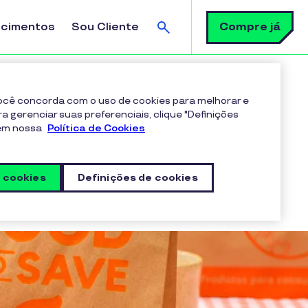
Busca
Compre já
ecimentos
Sou Cliente
desperdício
 você concorda com o uso de cookies para melhorar e
ra gerenciar suas preferenciais, clique "Definições
 em nossa
Política de Cookies
rdício
s cookies
Definições de cookies