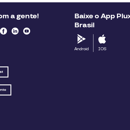
m a gente!
Baixe o App Plu
Brasil
Android
IOS
st
nto