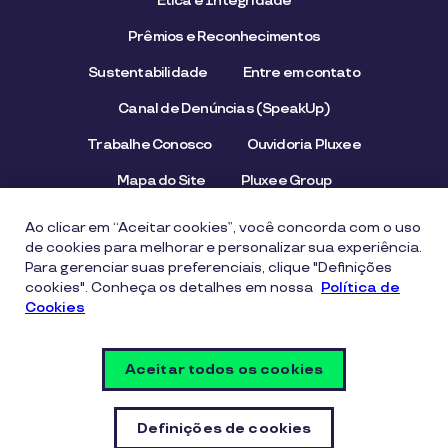
Ética e Integridade
Prêmios e Reconhecimentos
Sustentabilidade
Entre em contato
Canal de Denúncias (SpeakUp)
Trabalhe Conosco
Ouvidoria Pluxee
Mapa do Site
Pluxee Group
Emissor/Credenciador Pluxee
STOP Hunger
Ao clicar em “Aceitar cookies”, você concorda com o uso
de cookies para melhorar e personalizar sua experiência.
Para gerenciar suas preferenciais, clique "Definições
cookies". Conheça os detalhes em nossa
Aviso de Privacidade
Termos de uso
Política de
Cookies
Política de Cookies
Segurança Digital e Prevenção a Fraudes
Aceitar todos os cookies
Política de Segurança da Informação
Vulnerability Disclosure Policy
Definições de cookies
Definições de cookies