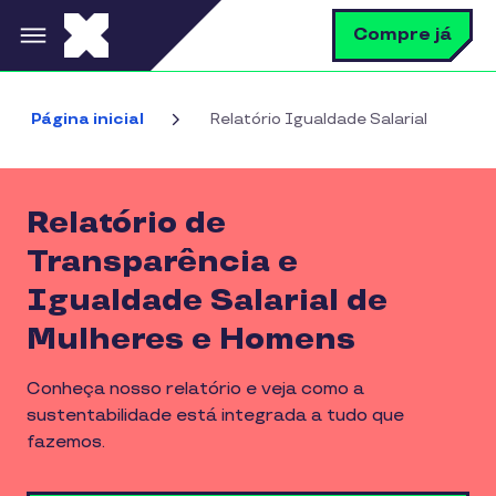
Pular para o conteúdo principal
B
Compre já
Página inicial
Relatório Igualdade Salarial
Relatório de
Transparência e
Igualdade Salarial de
Mulheres e Homens
Conheça nosso relatório e veja como a
sustentabilidade está integrada a tudo que
fazemos.