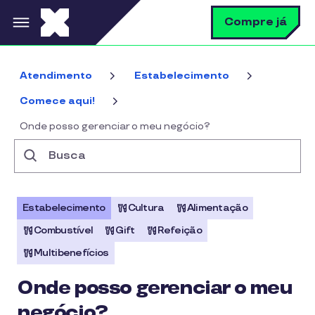
Pular para o conteúdo principal
B
Compre já
Atendimento
Estabelecimento
Comece aqui!
Onde posso gerenciar o meu negócio?
Busca
Estabelecimento
Cultura
Alimentação
Combustível
Gift
Refeição
Multibenefícios
Onde posso gerenciar o meu
negócio?