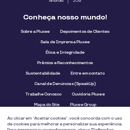
Android
IOS
Conheça nosso mundo!
Sobre a Pluxee
Depoimentos de Clientes
Sala de Imprensa Pluxee
Ética e Integridade
Prêmios e Reconhecimentos
Sustentabilidade
Entre em contato
Canal de Denúncias (SpeakUp)
Trabalhe Conosco
Ouvidoria Pluxee
Mapa do Site
Pluxee Group
Emissor/Credenciador Pluxee
STOP Hunger
Ao clicar em “Aceitar cookies”, você concorda com o uso
de cookies para melhorar e personalizar sua experiência.
Para gerenciar suas preferenciais, clique "Definições