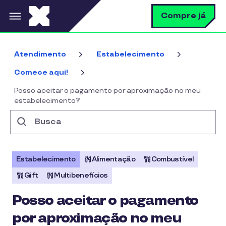
Pular para o conteúdo principal
B
Compre já
Atendimento
Estabelecimento
Comece aqui!
Posso aceitar o pagamento por aproximação no meu
estabelecimento?
Busca
Estabelecimento
Alimentação
Combustível
Gift
Multibenefícios
Posso aceitar o pagamento
por aproximação no meu