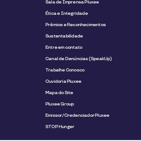
Sala de Imprensa Pluxee
Ética e Integridade
Prêmios e Reconhecimentos
Sustentabilidade
Entre em contato
Canal de Denúncias (SpeakUp)
Trabalhe Conosco
Ouvidoria Pluxee
Mapa do Site
Pluxee Group
Emissor/Credenciador Pluxee
STOP Hunger