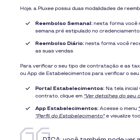
1
Hoje, a Pluxee possui duas modalidades de reem
min
de
leitura
Reembolso Semanal:
nesta forma você 
semana pré estipulado no credenciamento
Reembolso Diário:
nesta forma você rece
as suas vendas.
Para verificar o seu tipo de contratação e as t
ou App de Estabelecimentos para verificar o seu
Portal Estabelecimentos:
Na tela inicia
contrato, clique em
"Ver detalhes do seu 
App Estabelecimentos:
Acesse o menu
"Perfil do Estabelecimento"
e visualize t
DICA: você também pode ver a