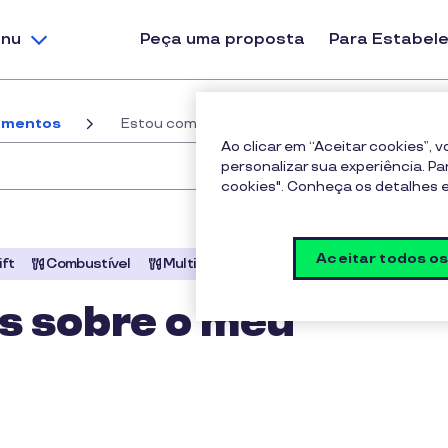
nu
Peça uma proposta
Para Estabel
amentos
Estou com dúvidas sobre o meu reembolso
Ao clicar em “Aceitar cookies”,
personalizar sua experiência. Pa
cookies". Conheça os detalhes
Aceitar todos o
ift
Combustível
Multibenefícios
Cultura
s sobre o meu