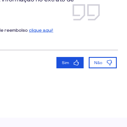
 de reembolso
clique aqui!