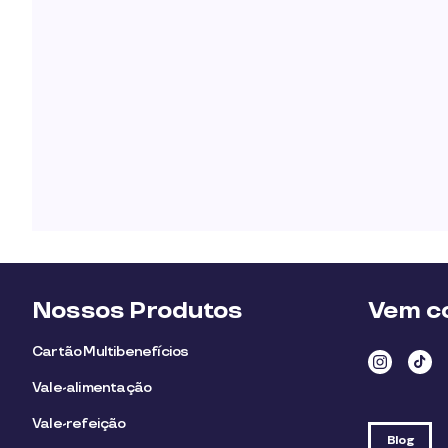
Nossos Produtos
Vem co
Cartão Multibenefícios
Vale-alimentação
Vale-refeição
Blog