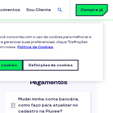
Busca
Compre já
ecimentos
Sou Cliente
 você concorda com o uso de cookies para melhorar e
ra gerenciar suas preferenciais, clique "Definições
 em nossa
Política de Cookies
s cookies
Definições de cookies
Artigos na categoria
Pagamentos
Mudei minha conta bancária,
como faço para atualizar no
cadastro na Pluxee?