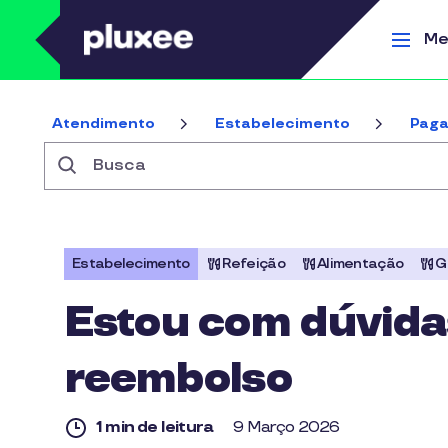
Pular para o conteúdo principal
Me
Atendimento
Estabelecimento
Pag
Busca
Estabelecimento
Refeição
Alimentação
G
Estou com dúvida
reembolso
1 min de leitura
9 Março 2026