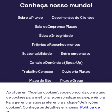
Conheça nosso mundo!
Sobre a Pluxee
Depoimentos de Clientes
Sala de Imprensa Pluxee
Ética e Integridade
Prêmios e Reconhecimentos
Sustentabilidade
Entre em contato
Canal de Denúncias (SpeakUp)
Trabalhe Conosco
Ouvidoria Pluxee
Mapa do Site
Pluxee Group
Emissor/Credenciador Pluxee
STOP Hunger
Ao clicar em “Aceitar cookies”, você concorda com o uso
de cookies para melhorar e personalizar sua experiência.
Para gerenciar suas preferenciais, clique "Definições
cookies". Conheça os detalhes em nossa
Aviso de Privacidade
Termos de uso
Política de