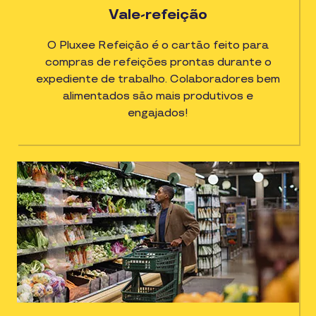
Vale-refeição
O Pluxee Refeição é o cartão feito para
compras de refeições prontas durante o
expediente de trabalho. Colaboradores bem
alimentados são mais produtivos e
engajados!