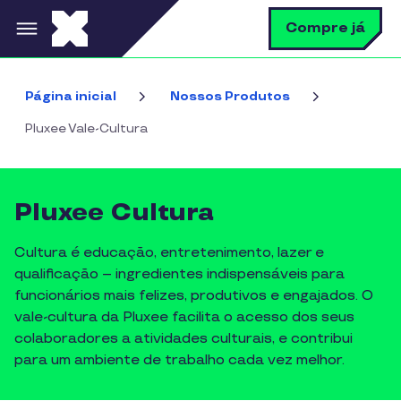
Pular para o conteúdo principal
B
Compre já
Página inicial
Nossos Produtos
Pluxee Vale-Cultura
Pluxee Cultura
Cultura é educação, entretenimento, lazer e
qualificação – ingredientes indispensáveis para
funcionários mais felizes, produtivos e engajados. O
vale-cultura da Pluxee facilita o acesso dos seus
colaboradores a atividades culturais, e contribui
para um ambiente de trabalho cada vez melhor.