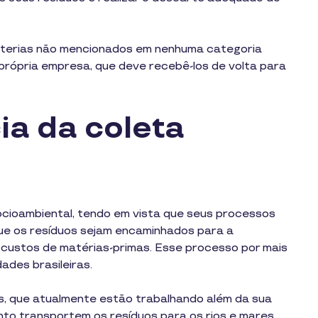
e baterias não mencionados em nenhuma categoria
rópria empresa, que deve recebê-los de volta para
ia da coleta
ocioambiental, tendo em vista que seus processos
ue os resíduos sejam encaminhados para a
custos de matérias-primas. Esse processo por mais
dades brasileiras.
os, que atualmente estão trabalhando além da sua
to transportem os resíduos para os rios e mares.