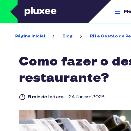
Pular para o conteúdo principal
Me
Página inicial
Blog
RH e Gestão de P
Como fazer o des
restaurante?
5 min de leitura
24 Janeiro 2023