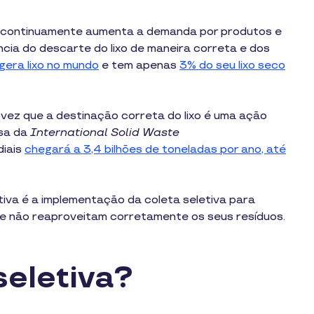
e continuamente aumenta a demanda por produtos e
ncia do descarte do lixo de maneira correta e dos
 gera lixo no mundo
e tem apenas
3% do seu lixo seco
ez que a destinação correta do lixo é uma ação
isa da
International Solid Waste
diais
chegará a 3,4 bilhões de toneladas por ano, até
ativa é a implementação da coleta seletiva para
que não reaproveitam corretamente os seus resíduos.
seletiva?