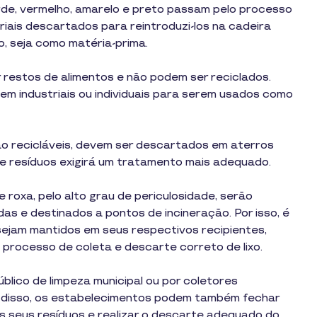
erde, vermelho, amarelo e preto passam pelo processo
iais descartados para reintroduzi-los na cadeira
o, seja como matéria-prima.
 restos de alimentos e não podem ser reciclados.
 industriais ou individuais para serem usados como
não recicláveis, devem ser descartados em aterros
de resíduos exigirá um tratamento mais adequado.
e roxa, pelo alto grau de periculosidade, serão
s e destinados a pontos de incineração. Por isso, é
ejam mantidos em seus respectivos recipientes,
 processo de coleta e descarte correto de lixo.
blico de limpeza municipal ou por coletores
 disso, os estabelecimentos podem também fechar
s seus resíduos e realizar o descarte adequado do