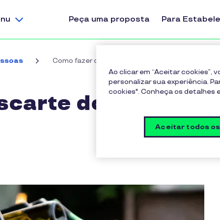
nu
Peça uma proposta
Para Estabel
essoas
Como fazer o descarte do lixo do restaurante?
Ao clicar em “Aceitar cookies”,
personalizar sua experiência. Pa
cookies". Conheça os detalhes
carte do lixo do
Aceitar todos o