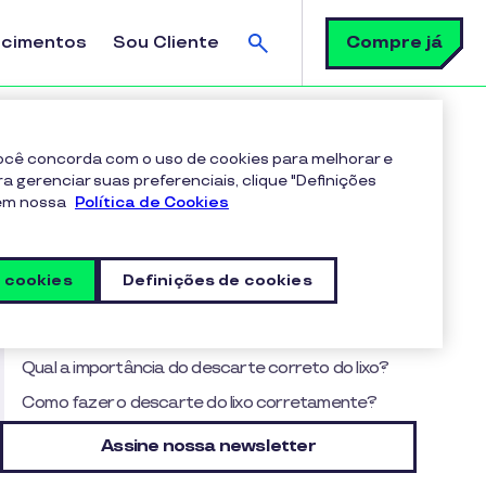
Busca
Compre já
ecimentos
Sou Cliente
 você concorda com o uso de cookies para melhorar e
ra gerenciar suas preferenciais, clique "Definições
 em nossa
Política de Cookies
Sumário
O que é a coleta seletiva?
s cookies
Definições de cookies
Como a coleta seletiva funciona?
Qual é a relevância da coleta seletiva?
Qual a importância do descarte correto do lixo?
Como fazer o descarte do lixo corretamente?
Assine nossa newsletter