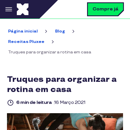
Pular para o conteúdo principal
B
Compre já
Página inicial
Blog
Receitas Pluxee
Truques para organizar a rotina em casa
Truques para organizar a
rotina em casa
6 min de leitura
16 Março 2021