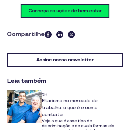
Conheça soluções de bem-estar
Compartilhe
this
article
on
Assine nossa newsletter
social
media
Leia também
RH
Etarismo no mercado de
trabalho: o que é e como
combater
Veja o que é esse tipo de
discriminação e de quais formas ela