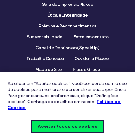
Sala de Imprensa Pluxee
Ética e Integridade
Prêmios e Reconhecimentos
Sustentabilidade
Entre em contato
Canal de Denúncias (SpeakUp)
Trabalhe Conosco
Ouvidoria Pluxee
Mapa do Site
Pluxee Group
Emissor/Credenciador Pluxee
STOP Hunger
Ao clicar em “Aceitar cookies”, você concorda com o uso
de cookies para melhorar e personalizar sua experiência.
Para gerenciar suas preferenciais, clique "Definições
Aviso de Privacidade
Termos de uso
cookies". Conheça os detalhes em nossa
Política de
Cookies
Política de Cookies
Segurança Digital e Prevenção a Fraudes
Aceitar todos os cookies
Política de Segurança da Informação