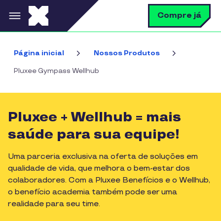
Pular para o conteúdo principal
B
Compre já
Página inicial
Nossos Produtos
Pluxee Gympass Wellhub
Pluxee + Wellhub = mais
saúde para sua equipe!
Uma parceria exclusiva na oferta de soluções em
qualidade de vida, que melhora o bem-estar dos
colaboradores. Com a Pluxee Benefícios e o Wellhub,
o benefício academia também pode ser uma
realidade para seu time.