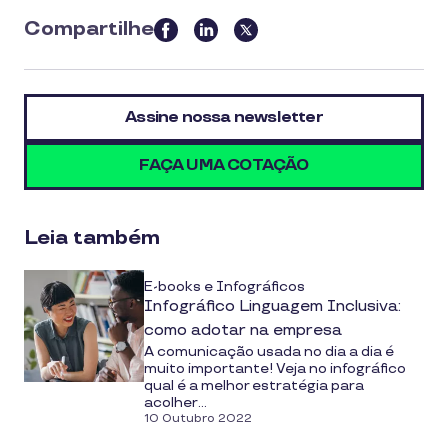
Compartilhe
this
article
on
Assine nossa newsletter
social
media
FAÇA UMA COTAÇÃO
Leia também
E-books e Infográficos
Infográfico Linguagem Inclusiva:
como adotar na empresa
A comunicação usada no dia a dia é
muito importante! Veja no infográfico
qual é a melhor estratégia para
acolher...
10 Outubro 2022