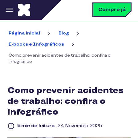
Pular para o conteúdo principal
B
Compre já
Página inicial
Blog
E-books e Infográficos
Como prevenir acidentes de trabalho: confira o
infográfico
Como prevenir acidentes
de trabalho: confira o
infográfico
5 min de leitura
24 Novembro 2025