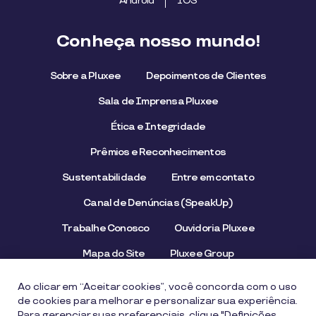
Android
IOS
Conheça nosso mundo!
Sobre a Pluxee
Depoimentos de Clientes
Sala de Imprensa Pluxee
Ética e Integridade
Prêmios e Reconhecimentos
Sustentabilidade
Entre em contato
Canal de Denúncias (SpeakUp)
Trabalhe Conosco
Ouvidoria Pluxee
Mapa do Site
Pluxee Group
Emissor/Credenciador Pluxee
STOP Hunger
Ao clicar em “Aceitar cookies”, você concorda com o uso
de cookies para melhorar e personalizar sua experiência.
Para gerenciar suas preferenciais, clique "Definições