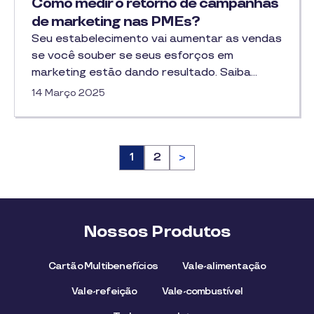
Como medir o retorno de campanhas
de marketing nas PMEs?
Seu estabelecimento vai aumentar as vendas
se você souber se seus esforços em
marketing estão dando resultado. Saiba…
14 Março 2025
Página
1
Página
2
>
Nossos Produtos
Cartão Multibenefícios
Vale-alimentação
Vale-refeição
Vale-combustível