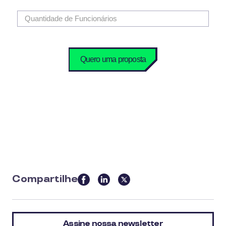
Compartilhe
this
article
on
Assine nossa newsletter