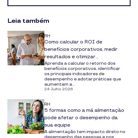
social
media
Leia também
RH
Como calcular o ROI de
benefícios corporativos, medir
resultados e otimizar
Aprenda a calcular o retorno dos
investimentos
benefícios corporativos, identificar
os principais indicadores de
desempenho e adotar práticas que
aumentam a...
24 Julho 2026
RH
5 formas como a má alimentação
pode afetar o desempenho da
sua equipe
A alimentação tem impacto direto no
desempenho das pessoas e nos