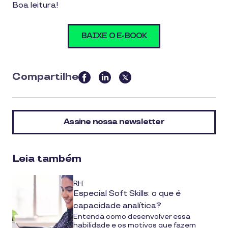
Boa leitura!
BAIXE O E-BOOK
Compartilhe
this
article
on
Assine nossa newsletter
social
media
Leia também
RH
Especial Soft Skills: o que é
capacidade analítica?
Entenda como desenvolver essa
habilidade e os motivos que fazem