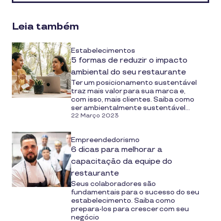
media
Leia também
Estabelecimentos
5 formas de reduzir o impacto
ambiental do seu restaurante
Ter um posicionamento sustentável
traz mais valor para sua marca e,
com isso, mais clientes. Saiba como
ser ambientalmente sustentável...
22 Março 2023
Empreendedorismo
6 dicas para melhorar a
capacitação da equipe do
restaurante
Seus colaboradores são
fundamentais para o sucesso do seu
estabelecimento. Saiba como
prepara-los para crescer com seu
negócio