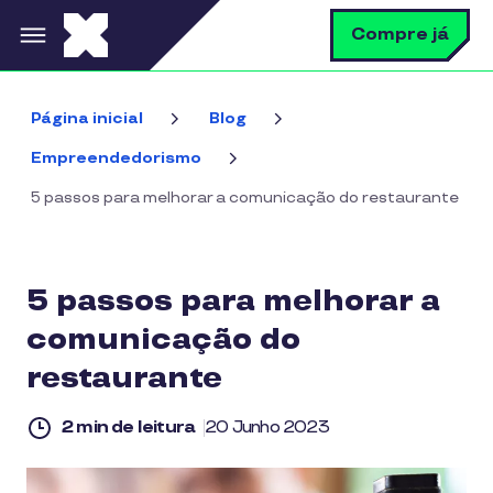
Pular para o conteúdo principal
B
Compre já
Página inicial
Blog
Empreendedorismo
5 passos para melhorar a comunicação do restaurante
5 passos para melhorar a
comunicação do
restaurante
2 min de leitura
20 Junho 2023