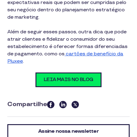
expectativas reais que podem ser cumpridas pelo
seu negócio dentro do planejamento estratégico
de marketing.
Além de seguir esses passos, outra dica que pode
atrair clientes e fidelizar o consumidor do seu
estabelecimento é oferecer formas diferenciadas
de pagamento, como os
cartões de benefício da
Pluxee
.
LEIA MAIS NO BLOG
Compartilhe
this
article
on
Assine nossa newsletter
social