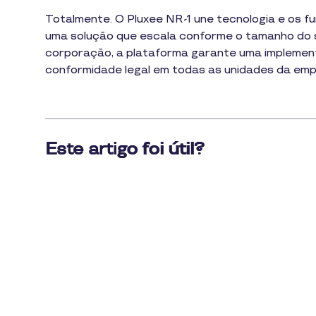
1
Totalmente. O Pluxee NR-1 une tecnologia e os f
min
uma solução que escala conforme o tamanho do 
de
leitura
corporação, a plataforma garante uma implementa
conformidade legal em todas as unidades da emp