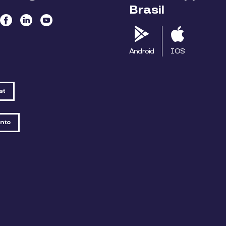
Brasil
Android
IOS
st
nto