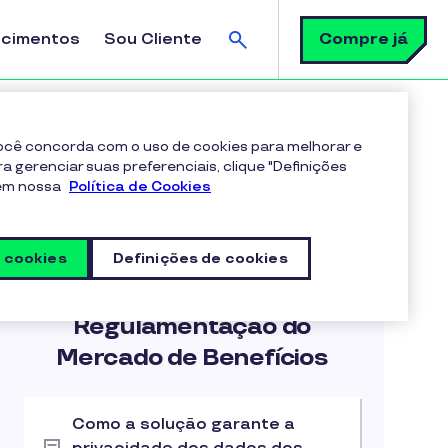
Busca
Compre já
ecimentos
Sou Cliente
el para empresas de diferentes portes?
 você concorda com o uso de cookies para melhorar e
ra gerenciar suas preferenciais, clique "Definições
 em nossa
Política de Cookies
s cookies
Definições de cookies
Artigos na categoria
Regulamentação do
Mercado de Benefícios
Como a solução garante a