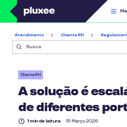
Pular para o conteúdo principal
Me
Atendimento
Cliente RH
Regulament
Busca
Cliente RH
A solução é escal
de diferentes por
1 min de leitura
31 Março 2026