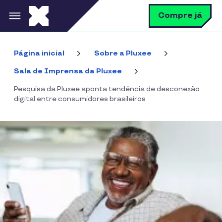
Pular para o conteúdo principal
B
Compre já
Página inicial
Sobre a Pluxee
Sala de Imprensa da Pluxee
Pesquisa da Pluxee aponta tendência de desconexão
digital entre consumidores brasileiros