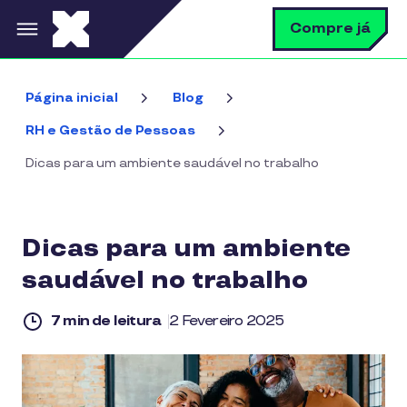
Pular para o conteúdo principal
B
Compre já
Página inicial
Blog
RH e Gestão de Pessoas
Dicas para um ambiente saudável no trabalho
Dicas para um ambiente
saudável no trabalho
7 min de leitura
2 Fevereiro 2025