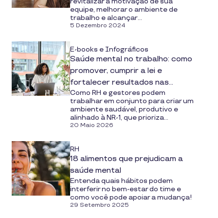
revitalizar a motivação de sua
equipe, melhorar o ambiente de
trabalho e alcançar...
5 Dezembro 2024
E-books e Infográficos
Saúde mental no trabalho: como
promover, cumprir a lei e
fortalecer resultados nas
Como RH e gestores podem
empresas
trabalhar em conjunto para criar um
ambiente saudável, produtivo e
alinhado à NR-1, que prioriza...
20 Maio 2026
RH
18 alimentos que prejudicam a
saúde mental
Entenda quais hábitos podem
interferir no bem-estar do time e
como você pode apoiar a mudança!
29 Setembro 2025