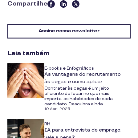
Compartilhe
this
article
on
Assine nossa newsletter
social
media
Leia também
E-books e Infográficos
As vantagens do recrutamento
às cegas e como aplicar
Contratar às cegas é um jeito
eficiente de focar no que mais
importa: as habilidades de cada
candidato. Descubra ainda...
10 Abril 2025
RH
IA para entrevista de emprego:
vale a pena?