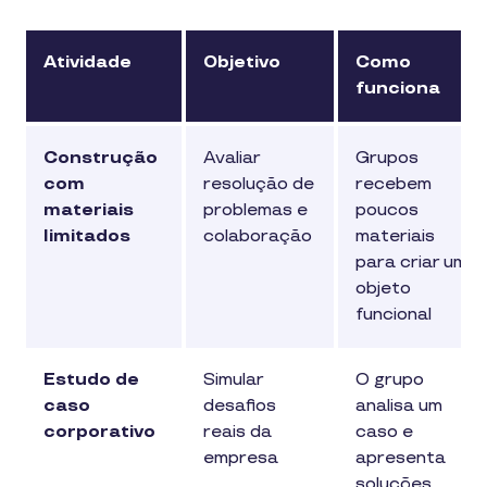
Atividade
Objetivo
Como
funciona
Construção
Avaliar
Grupos
com
resolução de
recebem
materiais
problemas e
poucos
limitados
colaboração
materiais
para criar um
objeto
funcional
Estudo de
Simular
O grupo
caso
desafios
analisa um
corporativo
reais da
caso e
empresa
apresenta
soluções