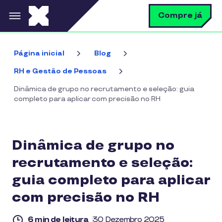
Pular para o conteúdo principal
B
Compre já
Página inicial
Blog
RH e Gestão de Pessoas
Dinâmica de grupo no recrutamento e seleção: guia
completo para aplicar com precisão no RH
Dinâmica de grupo no
recrutamento e seleção:
guia completo para aplicar
com precisão no RH
6 min de leitura
30 Dezembro 2025