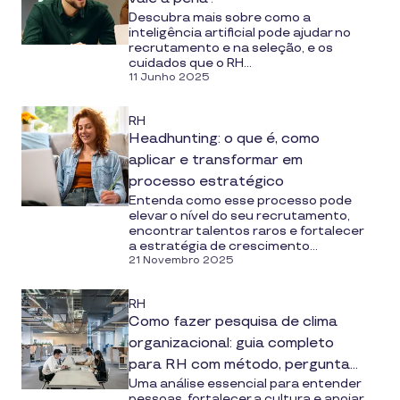
Descubra mais sobre como a
inteligência artificial pode ajudar no
recrutamento e na seleção, e os
cuidados que o RH...
11 Junho 2025
RH
Headhunting: o que é, como
aplicar e transformar em
processo estratégico
Entenda como esse processo pode
elevar o nível do seu recrutamento,
encontrar talentos raros e fortalecer
a estratégia de crescimento...
21 Novembro 2025
RH
Como fazer pesquisa de clima
organizacional: guia completo
para RH com método, perguntas
Uma análise essencial para entender
e tecnologia
pessoas, fortalecer a cultura e apoiar