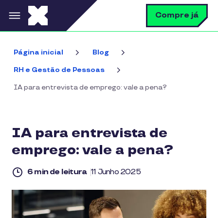
Pular para o conteúdo principal
B
Compre já
Página inicial
Blog
RH e Gestão de Pessoas
IA para entrevista de emprego: vale a pena?
IA para entrevista de
emprego: vale a pena?
6 min de leitura
11 Junho 2025