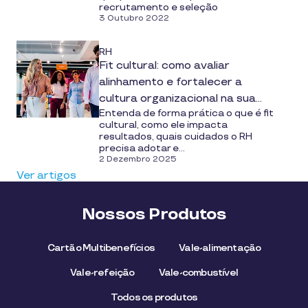
recrutamento e seleção
3 Outubro 2022
RH
Fit cultural: como avaliar
alinhamento e fortalecer a
cultura organizacional na sua
Entenda de forma prática o que é fit
empresa
cultural, como ele impacta
resultados, quais cuidados o RH
precisa adotar e...
2 Dezembro 2025
Ver artigos
Nossos Produtos
Cartão Multibenefícios
Vale-alimentação
Vale-refeição
Vale-combustível
Todos os produtos