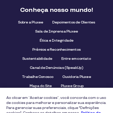
Conheça nosso mundo!
Sobre a Pluxee
Depoimentos de Clientes
Sala de Imprensa Pluxee
Ética e Integridade
Prêmios e Reconhecimentos
Sustentabilidade
Entre em contato
Canal de Denúncias (SpeakUp)
Trabalhe Conosco
Ouvidoria Pluxee
Mapa do Site
Pluxee Group
Emissor/Credenciador Pluxee
STOP Hunger
Ao clicar em “Aceitar cookies”, você concorda com o uso
de cookies para melhorar e personalizar sua experiência.
Para gerenciar suas preferenciais, clique "Definições
cookies". Conheça os detalhes em nossa
Aviso de Privacidade
Termos de uso
Política de