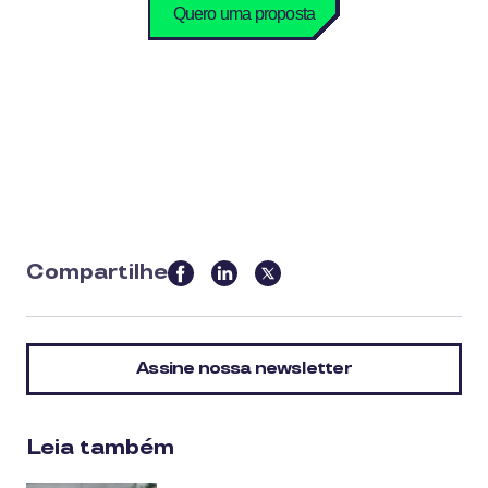
Compartilhe
this
article
on
Assine nossa newsletter
social
media
Leia também