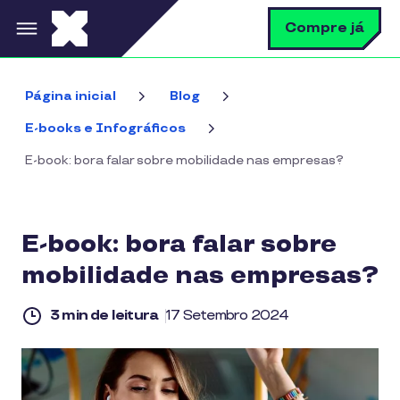
Pular para o conteúdo principal
B
Compre já
Página inicial
Blog
E-books e Infográficos
E-book: bora falar sobre mobilidade nas empresas?
E-book: bora falar sobre
mobilidade nas empresas?
3 min de leitura
17 Setembro 2024