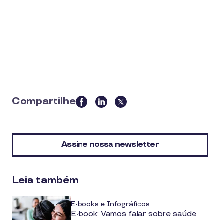
Compartilhe
this
article
on
Assine nossa newsletter
social
media
Leia também
E-books e Infográficos
E-book: Vamos falar sobre saúde