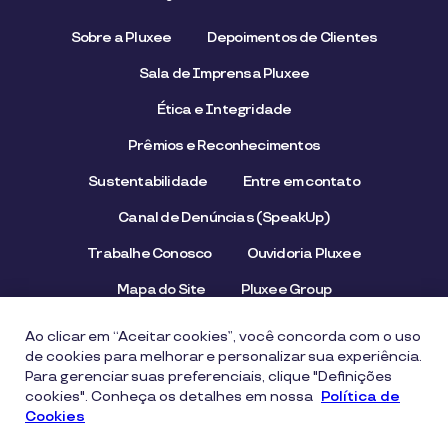
Sobre a Pluxee
Depoimentos de Clientes
Sala de Imprensa Pluxee
Ética e Integridade
Prêmios e Reconhecimentos
Sustentabilidade
Entre em contato
Canal de Denúncias (SpeakUp)
Trabalhe Conosco
Ouvidoria Pluxee
Mapa do Site
Pluxee Group
Emissor/Credenciador Pluxee
STOP Hunger
Ao clicar em “Aceitar cookies”, você concorda com o uso
de cookies para melhorar e personalizar sua experiência.
Para gerenciar suas preferenciais, clique "Definições
cookies". Conheça os detalhes em nossa
Aviso de Privacidade
Termos de uso
Política de
Cookies
Política de Cookies