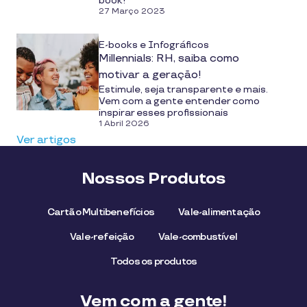
book!
27 Março 2023
E-books e Infográficos
Millennials: RH, saiba como
motivar a geração!
Estimule, seja transparente e mais.
Vem com a gente entender como
inspirar esses profissionais
1 Abril 2026
Ver artigos
Nossos Produtos
Cartão Multibenefícios
Vale-alimentação
Vale-refeição
Vale-combustível
Todos os produtos
Vem com a gente!