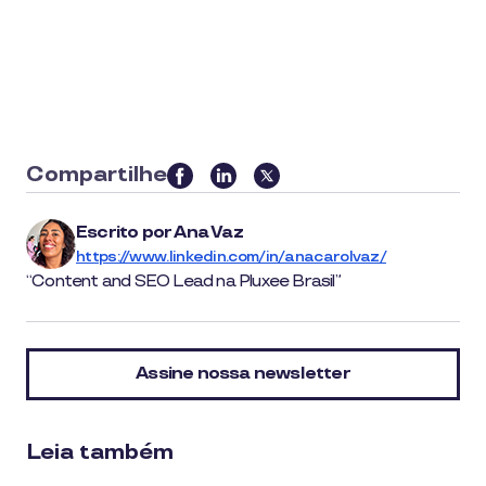
Compartilhe
this
article
Escrito por
Ana Vaz
on
https://www.linkedin.com/in/anacarolvaz/
social
Content and SEO Lead na Pluxee Brasil
media
Assine nossa newsletter
Leia também