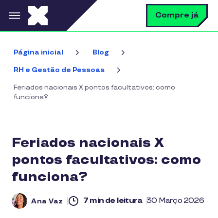
Pular para o conteúdo principal
B
Compre já
Página inicial
Blog
RH e Gestão de Pessoas
Feriados nacionais X pontos facultativos: como
funciona?
Feriados nacionais X
pontos facultativos: como
funciona?
7 min de leitura
30 Março 2026
Ana Vaz