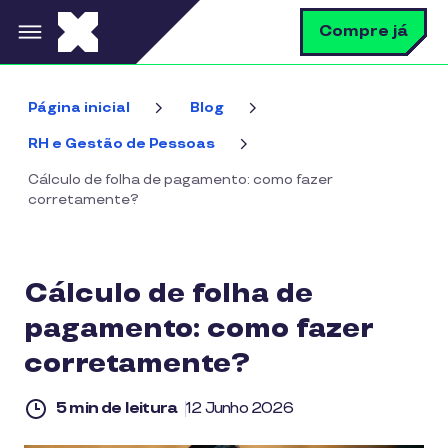
Pular para o conteúdo principal
B
Compre já
Página inicial
Blog
RH e Gestão de Pessoas
Cálculo de folha de pagamento: como fazer
corretamente?
Cálculo de folha de
pagamento: como fazer
corretamente?
5 min de leitura
12 Junho 2026