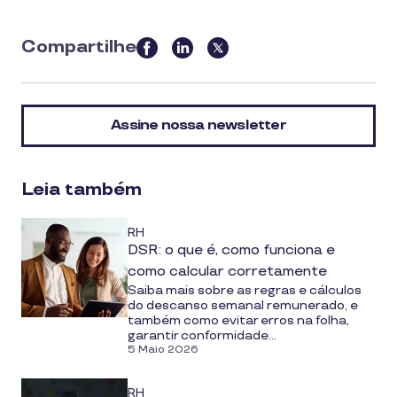
Compartilhe
this
article
on
Assine nossa newsletter
social
media
Leia também
RH
DSR: o que é, como funciona e
como calcular corretamente
Saiba mais sobre as regras e cálculos
do descanso semanal remunerado, e
também como evitar erros na folha,
garantir conformidade...
5 Maio 2026
RH