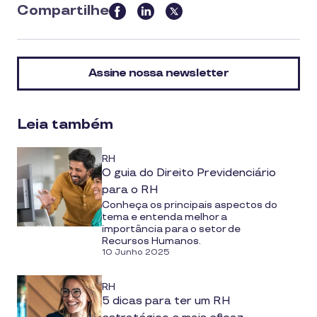
Compartilhe
this
article
on
Assine nossa newsletter
social
media
Leia também
RH
O guia do Direito Previdenciário
para o RH
Conheça os principais aspectos do
tema e entenda melhor a
importância para o setor de
Recursos Humanos.
10 Junho 2025
RH
5 dicas para ter um RH