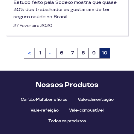
Estudo feito pela Sodexo mostra que quase
30% dos trabalhadores gostariam de ter
seguro saúde no Brasil
27 Fevereiro 2020
…
<
Página
1
Página
6
Página
7
Página
8
Página
9
Página
10
Nossos Produtos
Cartão Multibenefícios
Vale-alimentação
Vale-refeição
Vale-combustível
Todos os produtos