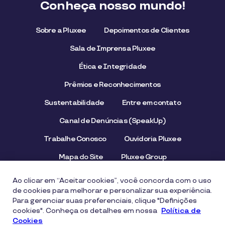
Conheça nosso mundo!
Sobre a Pluxee
Depoimentos de Clientes
Sala de Imprensa Pluxee
Ética e Integridade
Prêmios e Reconhecimentos
Sustentabilidade
Entre em contato
Canal de Denúncias (SpeakUp)
Trabalhe Conosco
Ouvidoria Pluxee
Mapa do Site
Pluxee Group
Emissor/Credenciador Pluxee
STOP Hunger
Ao clicar em “Aceitar cookies”, você concorda com o uso
de cookies para melhorar e personalizar sua experiência.
Para gerenciar suas preferenciais, clique "Definições
cookies". Conheça os detalhes em nossa
Aviso de Privacidade
Termos de uso
Política de
Cookies