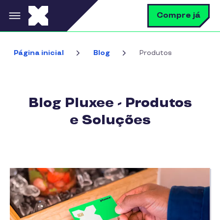
Pular para o conteúdo principal
B
Compre já
Página inicial
Blog
Produtos
Blog Pluxee - Produtos
e Soluções