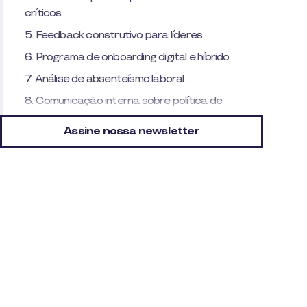
críticos
5. Feedback construtivo para líderes
6. Programa de onboarding digital e híbrido
7. Análise de absenteísmo laboral
8. Comunicação interna sobre política de
flexibilidade
Assine nossa newsletter
FAQ rápido: tire suas dúvidas sobre uso de IA no
RH
Os benefícios que sua equipe está pedindo estão
aqui