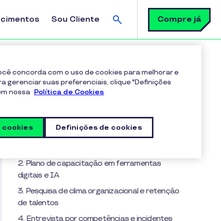
Busca
Compre já
ecimentos
Sou Cliente
 você concorda com o uso de cookies para melhorar e
ra gerenciar suas preferenciais, clique "Definições
 em nossa
Política de Cookies
Sumário
8 prompts de IA prontos para você usar no
s cookies
Definições de cookies
dia a dia do RH
1. Perfil de cargo por competências
2. Plano de capacitação em ferramentas
digitais e IA
3. Pesquisa de clima organizacional e retenção
de talentos
4. Entrevista por competências e incidentes