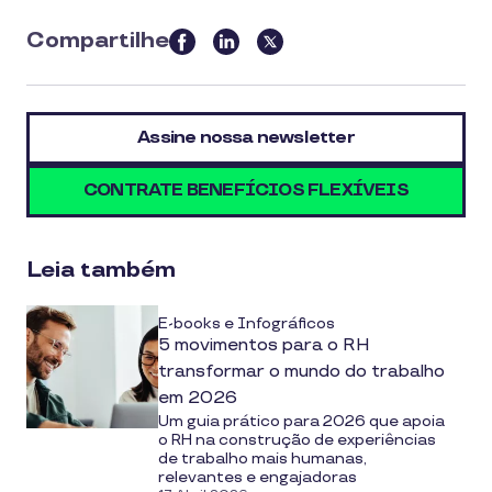
Compartilhe
this
article
on
Assine nossa newsletter
social
media
CONTRATE BENEFÍCIOS FLEXÍVEIS
Leia também
E-books e Infográficos
5 movimentos para o RH
transformar o mundo do trabalho
em 2026
Um guia prático para 2026 que apoia
o RH na construção de experiências
de trabalho mais humanas,
relevantes e engajadoras