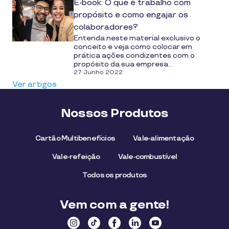
E-book: O que é trabalho com
propósito e como engajar os
colaboradores?
Entenda neste material exclusivo o
conceito e veja como colocar em
prática ações condizentes com o
propósito da sua empresa...
27 Junho 2022
Ver artigos
Nossos Produtos
Cartão Multibenefícios
Vale-alimentação
Vale-refeição
Vale-combustível
Todos os produtos
Vem com a gente!