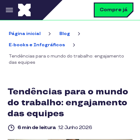
Pular para o conteúdo principal
B
Compre já
Página inicial
Blog
E-books e Infográficos
Tendências para o mundo do trabalho: engajamento
das equipes
Tendências para o mundo
do trabalho: engajamento
das equipes
6 min de leitura
12 Junho 2026