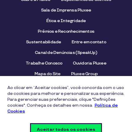
Sala de Imprensa Pluxee
Ética e Integridade
Prêmios e Reconhecimentos
Sustentabilidade
Entre em contato
Canal de Denúncias (SpeakUp)
Trabalhe Conosco
Ouvidoria Pluxee
Mapa do Site
Pluxee Group
Emissor/Credenciador Pluxee
STOP Hunger
Ao clicar em “Aceitar cookies”, você concorda com o uso
de cookies para melhorar e personalizar sua experiência.
Para gerenciar suas preferenciais, clique "Definições
cookies". Conheça os detalhes em nossa
Aviso de Privacidade
Termos de uso
Política de
Cookies
Política de Cookies
Segurança Digital e Prevenção a Fraudes
Aceitar todos os cookies