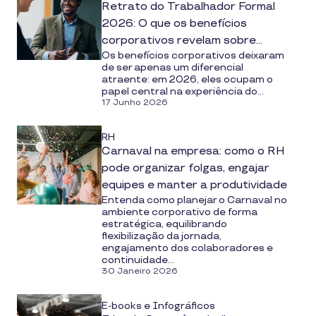
Retrato do Trabalhador Formal
2026: O que os benefícios
corporativos revelam sobre
Os benefícios corporativos deixaram
engajamento e retenção
de ser apenas um diferencial
atraente: em 2026, eles ocupam o
papel central na experiência do...
17 Junho 2026
RH
Carnaval na empresa: como o RH
pode organizar folgas, engajar
equipes e manter a produtividade
Entenda como planejar o Carnaval no
ambiente corporativo de forma
estratégica, equilibrando
flexibilização da jornada,
engajamento dos colaboradores e
continuidade...
30 Janeiro 2026
E-books e Infográficos