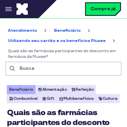
Pular para o conteúdo principal
B
Compre já
Atendimento
Beneficiário
Utilizando seu cartão e os benefícios Pluxee
Quais são as farmácias participantes do desconto em
farmácia da Pluxee?
Busca
Beneficiário
Alimentação
Refeição
Combustível
Gift
Multibenefícios
Cultura
Quais são as farmácias
participantes do desconto