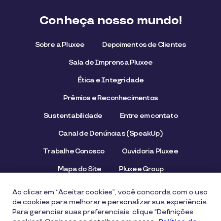
Conheça nosso mundo!
Sobre a Pluxee
Depoimentos de Clientes
Sala de Imprensa Pluxee
Ética e Integridade
Prêmios e Reconhecimentos
Sustentabilidade
Entre em contato
Canal de Denúncias (SpeakUp)
Trabalhe Conosco
Ouvidoria Pluxee
Mapa do Site
Pluxee Group
Emissor/Credenciador Pluxee
STOP Hunger
Ao clicar em “Aceitar cookies”, você concorda com o uso
de cookies para melhorar e personalizar sua experiência.
Para gerenciar suas preferenciais, clique "Definições