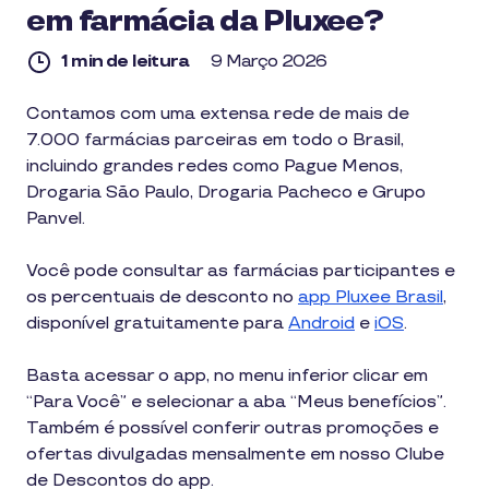
em farmácia da Pluxee?
1 min de leitura
9 Março 2026
1
Contamos com uma extensa rede de mais de
min
7.000 farmácias parceiras em todo o Brasil,
de
leitura
incluindo grandes redes como Pague Menos,
Drogaria São Paulo, Drogaria Pacheco e Grupo
Panvel.
Você pode consultar as farmácias participantes e
os percentuais de desconto no
app Pluxee Brasil
,
disponível gratuitamente para
Android
e
iOS
.
Basta acessar o app, no menu inferior clicar em
“Para Você” e selecionar a aba “Meus benefícios”.
Também é possível conferir outras promoções e
ofertas divulgadas mensalmente em nosso Clube
de Descontos do app.