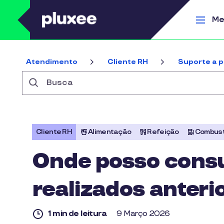
Pular para o conteúdo principal
Me
Atendimento
Cliente RH
Suporte a p
Busca
Cliente RH
Alimentação
Refeição
Combust
Onde posso consu
realizados anter
1 min de leitura
9 Março 2026