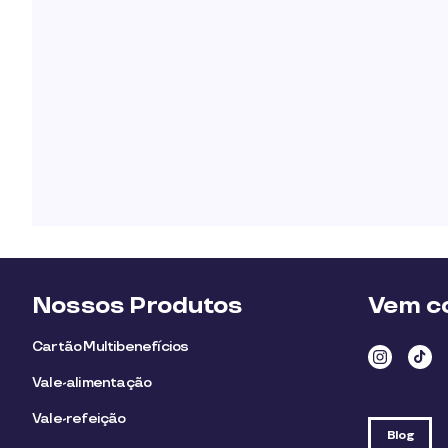
Nossos Produtos
Vem co
Cartão Multibenefícios
Vale-alimentação
Vale-refeição
Blog