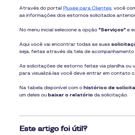
1
Através do portal
Pluxee para Clientes
, você co
min
as informações dos estornos solicitados anterio
de
leitura
No menu inicial selecione a opção
"Serviços"
e e
Aqui você vai encontrar todas as suas
solicitaç
seja, feitas através da tela de acompanhamento 
As solicitações de estorno feitas via planilha ou
para visualizá-las você deve entrar em contato
Na tabela disponível com o
histórico de solici
um deles ou
baixar o relatório
da solicitação.