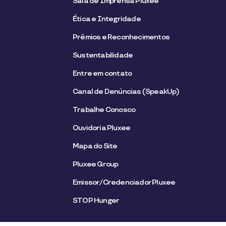
Sala de Imprensa Pluxee
Ética e Integridade
Prêmios e Reconhecimentos
Sustentabilidade
Entre em contato
Canal de Denúncias (SpeakUp)
Trabalhe Conosco
Ouvidoria Pluxee
Mapa do Site
Pluxee Group
Emissor/Credenciador Pluxee
STOP Hunger