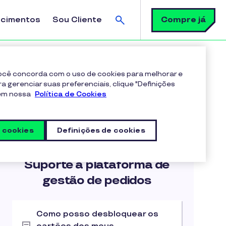
Busca
Compre já
ecimentos
Sou Cliente
ar os estornos realizados anteriormente?
 você concorda com o uso de cookies para melhorar e
ra gerenciar suas preferenciais, clique "Definições
 em nossa
Política de Cookies
s cookies
Definições de cookies
Artigos na categoria
Suporte a plataforma de
gestão de pedidos
Como posso desbloquear os