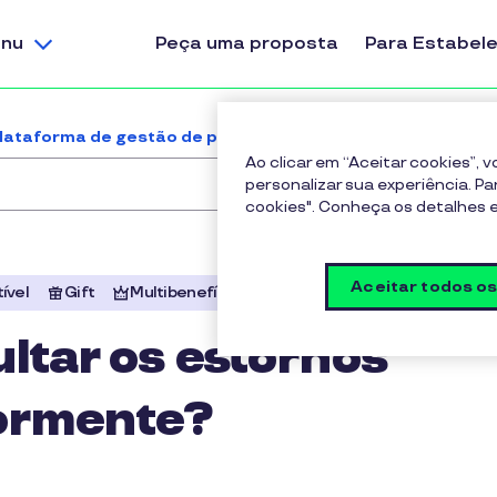
nu
Peça uma proposta
Para Estabel
lataforma de gestão de pedidos
Onde posso consult
Ao clicar em “Aceitar cookies”,
personalizar sua experiência. Pa
cookies". Conheça os detalhes
Aceitar todos o
ível
Gift
Multibenefícios
Cultura
ltar os estornos
iormente?