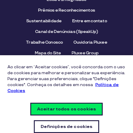
Prêmios e Reconhecimentos
Sustentabilidade
Entre em contato
Canal de Denúncias (SpeakUp)
Trabalhe Conosco
Ouvidoria Pluxee
Mapa do Site
Pluxee Group
Emissor/Credenciador Pluxee
STOP Hunger
Ao clicar em “Aceitar cookies”, você concorda com o uso
de cookies para melhorar e personalizar sua experiência.
Para gerenciar suas preferenciais, clique "Definições
cookies". Conheça os detalhes em nossa
Aviso de Privacidade
Termos de uso
Política de
Cookies
Política de Cookies
Segurança Digital e Prevenção a Fraudes
Aceitar todos os cookies
Política de Segurança da Informação
Vulnerability Disclosure Policy
Definições de cookies
Definições de cookies