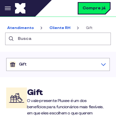
Pular para o conteúdo principal
B
Compre já
Atendimento
Cliente RH
Gift
Busca
Gift
Gift
O vale‑presente Pluxee é um dos
benefícios para funcionários mais flexíveis,
em que eles escolhem o que querem