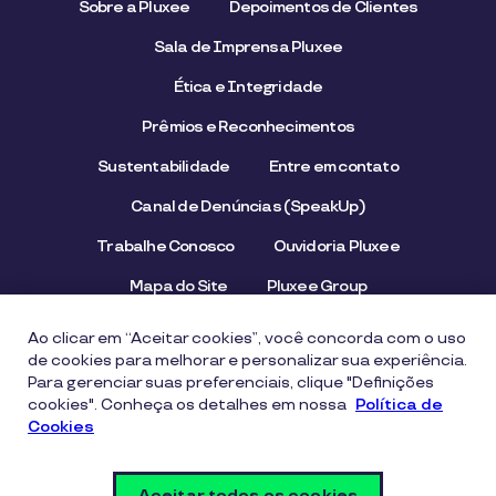
Sobre a Pluxee
Depoimentos de Clientes
Sala de Imprensa Pluxee
Ética e Integridade
Prêmios e Reconhecimentos
Sustentabilidade
Entre em contato
Canal de Denúncias (SpeakUp)
Trabalhe Conosco
Ouvidoria Pluxee
Mapa do Site
Pluxee Group
Emissor/Credenciador Pluxee
STOP Hunger
Ao clicar em “Aceitar cookies”, você concorda com o uso
de cookies para melhorar e personalizar sua experiência.
Para gerenciar suas preferenciais, clique "Definições
cookies". Conheça os detalhes em nossa
Aviso de Privacidade
Termos de uso
Política de
Cookies
Política de Cookies
Segurança Digital e Prevenção a Fraudes
Aceitar todos os cookies