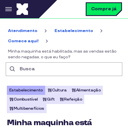
Pular para o conteúdo principal
B
Compre já
Atendimento
Estabelecimento
Comece aqui!
Minha maquinha está habilitada, mas as vendas estão
sendo negadas, o que eu faço?
Busca
Estabelecimento
Cultura
Alimentação
Combustível
Gift
Refeição
Multibenefícios
Minha maquinha está