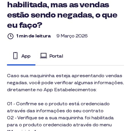
habilitada, mas as vendas
estão sendo negadas, o que
eu faço?
1 min de leitura
9 Março 2026
App
Portal
1
Caso sua maquininha esteja apresentando vendas
min
negadas, você pode verificar algumas informações,
de
leitura
diretamente no App Estabelecimentos:
01 - Confirme se o produto está credenciado
através das informações do seu contrato
02 - Verifique se a sua maquininha foi habilitada
para o produto credenciado através do menu